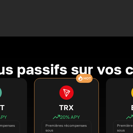
s passifs sur vos 
HOT
T
TRX
APY
20
% APY
ompenses
Premières récompenses
Première
sous
sous