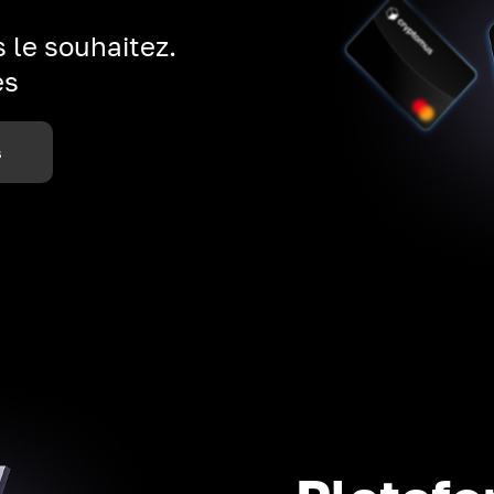
 le souhaitez.
es
s