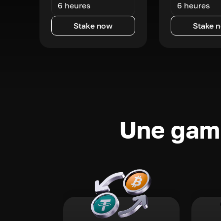
6 heures
6 heures
Stake now
Stake 
Une gamm