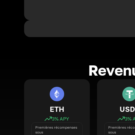
Revenu
ETH
USD
3
% APY
3
% 
Premières récompenses
Premières réc
sous
sous