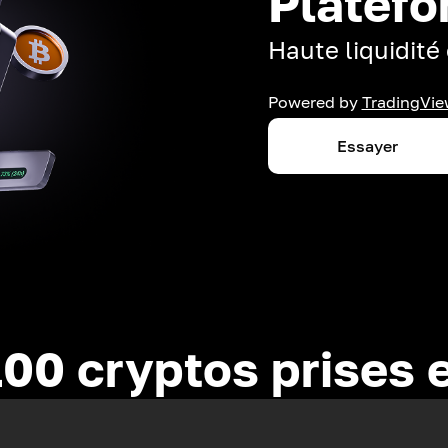
Platefo
Haute liquidité 
Powered by
TradingVie
Essayer
100 cryptos prises 