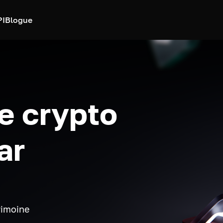
PI
Blogue
e crypto
ar
rimoine