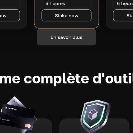
6 heures
6 heur
now
Stake now
St
En savoir plus
e complète d'outi