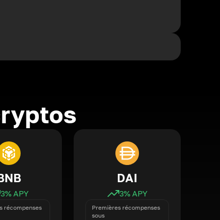
cryptos
BNB
DAI
3
% APY
3
% APY
s récompenses
Premières récompenses
sous