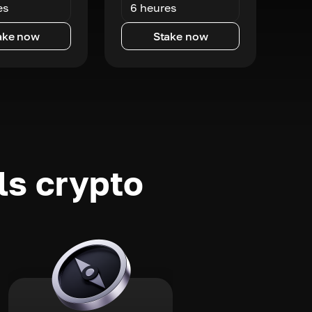
es
6 heures
ake now
Stake now
ls crypto