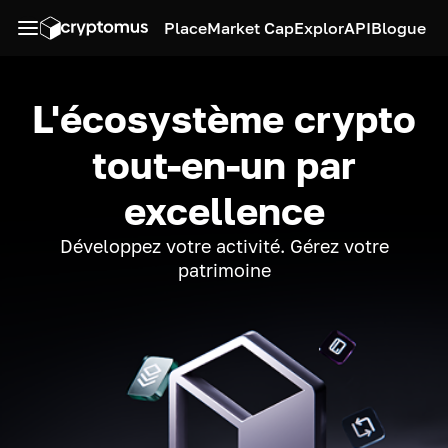
Place
Market Cap
Explor
API
Blogue
L'écosystème crypto
tout-en-un par
excellence
Développez votre activité. Gérez votre
patrimoine