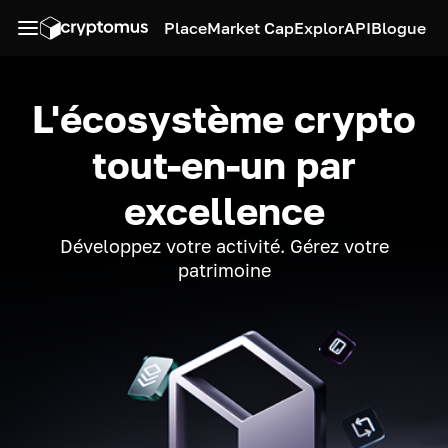
Place
Market Cap
Explor
API
Blogue
L'écosystème crypto
tout-en-un par
excellence
Développez votre activité. Gérez votre
patrimoine