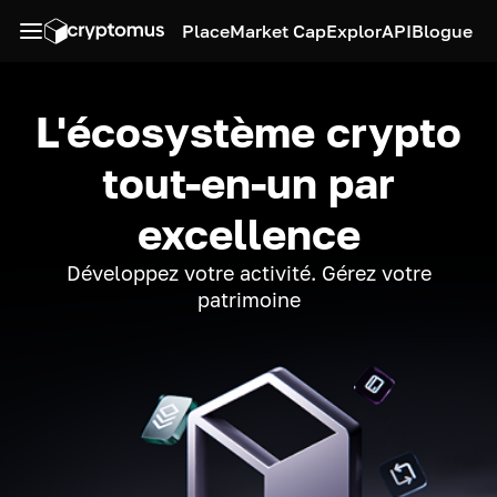
Place
Market Cap
Explor
API
Blogue
L'écosystème crypto
tout-en-un par
excellence
Développez votre activité. Gérez votre
patrimoine