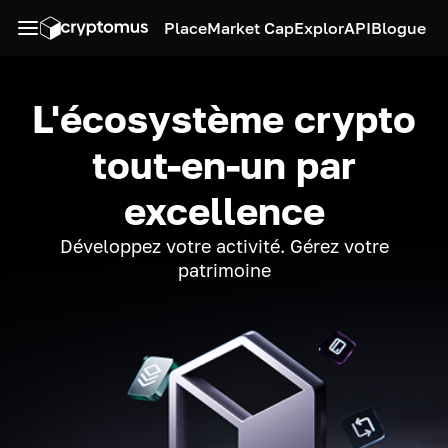
Place
Market Cap
Explor
API
Blogue
L'écosystème crypto
tout-en-un par
excellence
Développez votre activité. Gérez votre
patrimoine