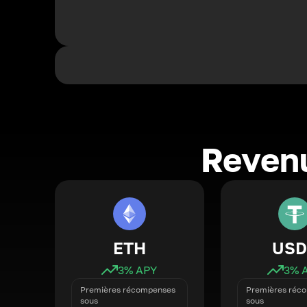
Revenu
ETH
USD
3
% APY
3
% 
Premières récompenses
Premières réc
sous
sous