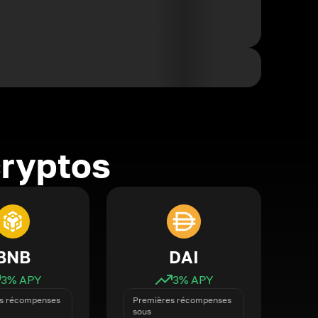
cryptos
BNB
DAI
3
% APY
3
% APY
s récompenses
Premières récompenses
sous