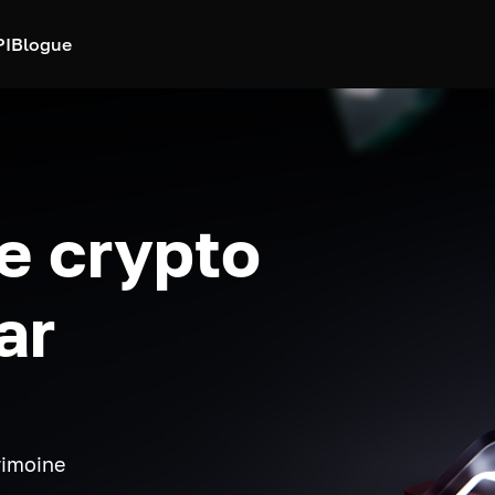
PI
Blogue
e crypto
ar
rimoine