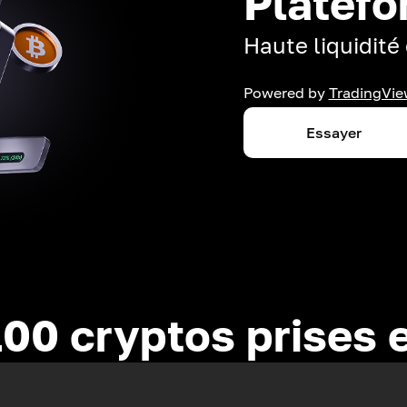
Platefo
Haute liquidité 
Powered by
TradingVie
Essayer
100 cryptos prises 