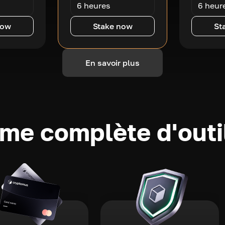
6 heures
6 heur
now
Stake now
St
En savoir plus
e complète d'outi