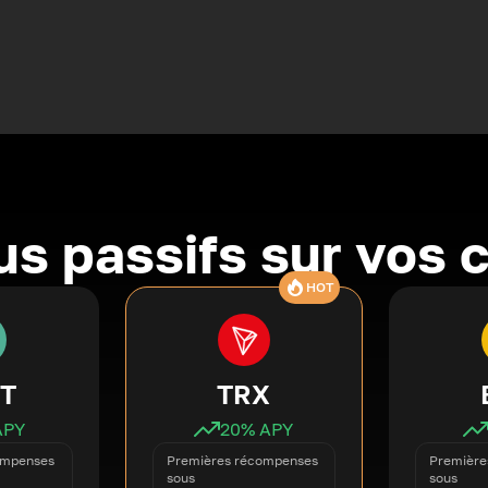
s passifs sur vos 
HOT
T
TRX
APY
20
% APY
ompenses
Premières récompenses
Première
sous
sous