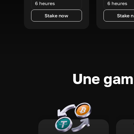
6 heures
6 heures
Stake now
Stake 
Une gamm