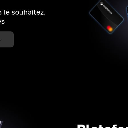
 le souhaitez.
es
s