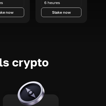
es
6 heures
ake now
Stake now
ls crypto