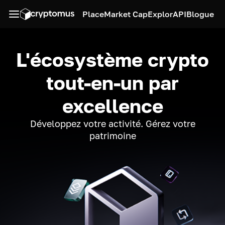
Place
Market Cap
Explor
API
Blogue
L'écosystème crypto
tout-en-un par
excellence
Développez votre activité. Gérez votre
patrimoine