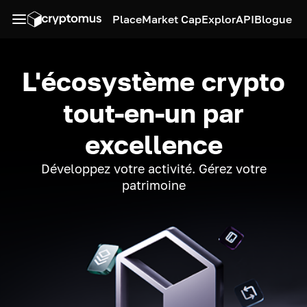
Place
Market Cap
Explor
API
Blogue
L'écosystème crypto
tout-en-un par
excellence
Développez votre activité. Gérez votre
patrimoine