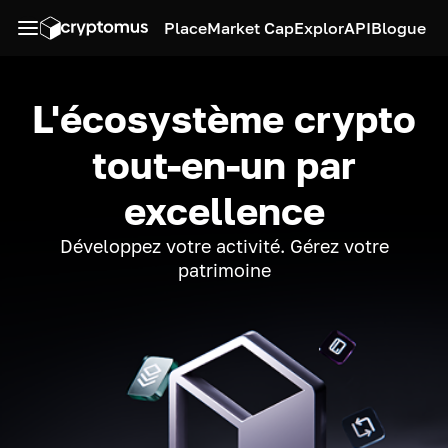
Place
Market Cap
Explor
API
Blogue
L'écosystème crypto
tout-en-un par
excellence
Développez votre activité. Gérez votre
patrimoine