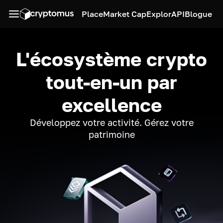
Place
Market Cap
Explor
API
Blogue
L'écosystème crypto
tout-en-un par
excellence
Développez votre activité. Gérez votre
patrimoine