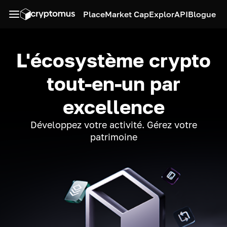
Place
Market Cap
Explor
API
Blogue
L'écosystème crypto
tout-en-un par
excellence
Développez votre activité. Gérez votre
patrimoine