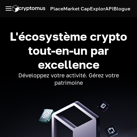
Place
Market Cap
Explor
API
Blogue
L'écosystème crypto
tout-en-un par
excellence
Développez votre activité. Gérez votre
patrimoine