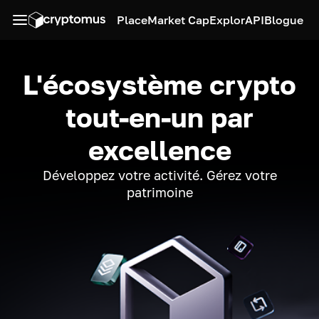
Place
Market Cap
Explor
API
Blogue
L'écosystème crypto
tout-en-un par
excellence
Développez votre activité. Gérez votre
patrimoine