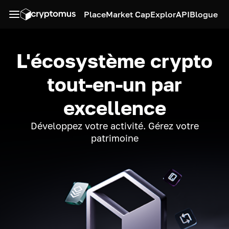
Place
Market Cap
Explor
API
Blogue
L'écosystème crypto
tout-en-un par
excellence
Développez votre activité. Gérez votre
patrimoine