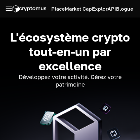
Place
Market Cap
Explor
API
Blogue
L'écosystème crypto
tout-en-un par
excellence
Développez votre activité. Gérez votre
patrimoine