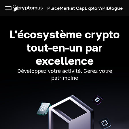
Place
Market Cap
Explor
API
Blogue
L'écosystème crypto
tout-en-un par
excellence
Développez votre activité. Gérez votre
patrimoine