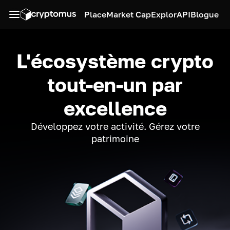
Place
Market Cap
Explor
API
Blogue
L'écosystème crypto
tout-en-un par
excellence
Développez votre activité. Gérez votre
patrimoine