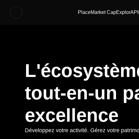
Place
Market Cap
Explor
API
L'écosystèm
tout-en-un p
excellence
Développez votre activité. Gérez votre patrim