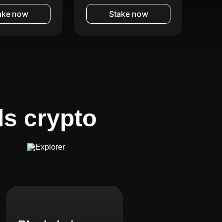
ake now
Stake now
s crypto