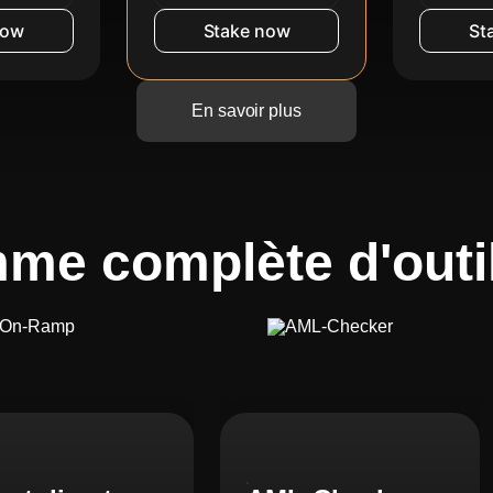
now
Stake now
St
En savoir plus
me complète d'outil