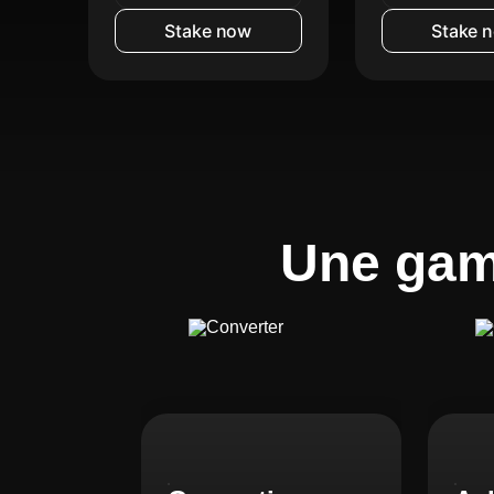
Stake now
Stake 
Une gam