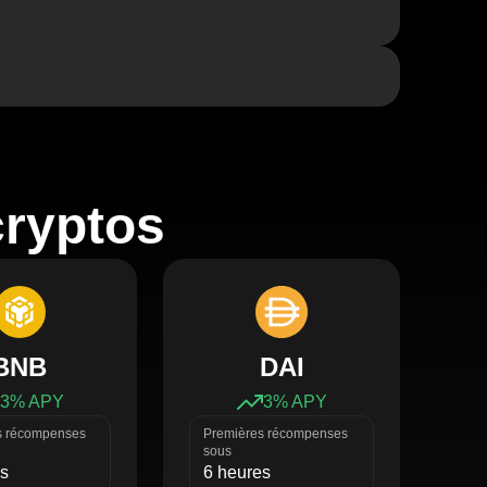
cryptos
BNB
DAI
3
% APY
3
% APY
s récompenses
Premières récompenses
sous
es
6 heures