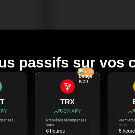
s passifs sur vos 
HOT
T
TRX
APY
20
% APY
mpenses
Premières récompenses
Première
sous
sous
6 heures
6 heur