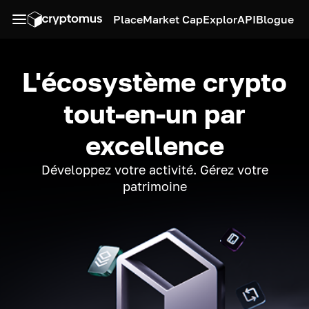
Place
Market Cap
Explor
API
Blogue
L'écosystème crypto
tout-en-un par
excellence
Développez votre activité. Gérez votre
patrimoine