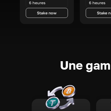
6 heures
6 heures
Stake now
Stake 
Une gamm