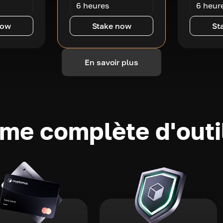
6 heures
6 heur
now
Stake now
St
En savoir plus
e complète d'outi