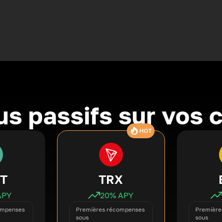
s passifs sur vos 
HOT
T
TRX
APY
20
% APY
ompenses
Premières récompenses
Première
sous
sous