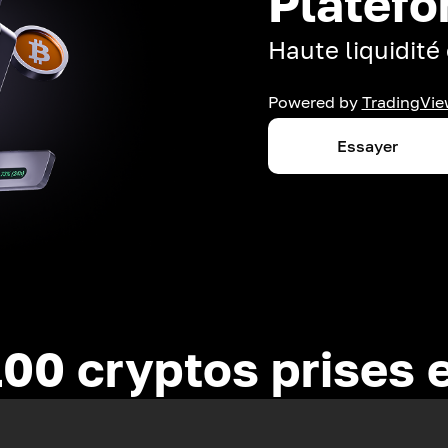
Platefo
Haute liquidité 
Powered by
TradingVie
Essayer
100 cryptos prises 