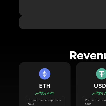
Revenu
ETH
USD
3
% APY
3
% 
Premières récompenses
Premières réc
sous
sous