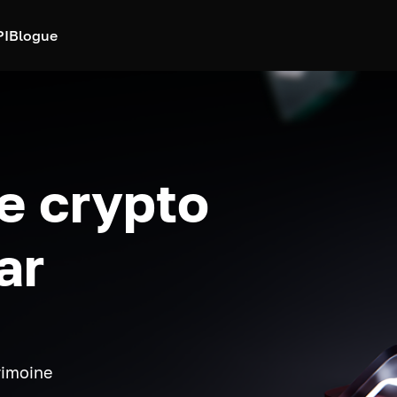
PI
Blogue
e crypto
ar
rimoine