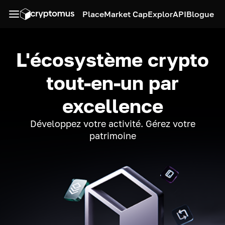
Place
Market Cap
Explor
API
Blogue
L'écosystème crypto
tout-en-un par
excellence
Développez votre activité. Gérez votre
patrimoine