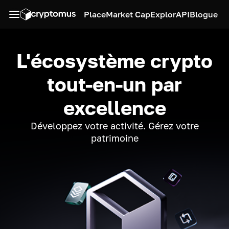
Place
Market Cap
Explor
API
Blogue
L'écosystème crypto
tout-en-un par
excellence
Développez votre activité. Gérez votre
patrimoine