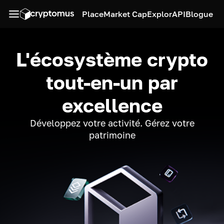
Place
Market Cap
Explor
API
Blogue
L'écosystème crypto
tout-en-un par
excellence
Développez votre activité. Gérez votre
patrimoine