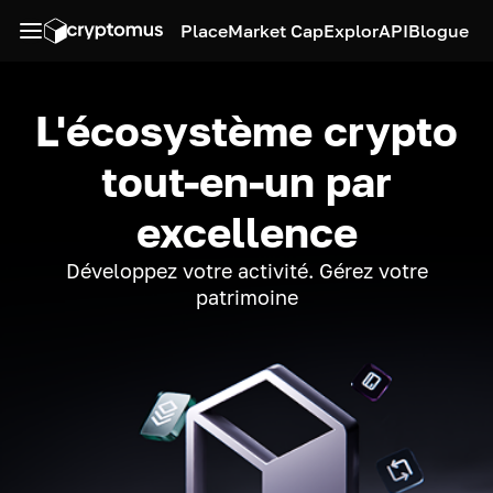
Place
Market Cap
Explor
API
Blogue
L'écosystème crypto
tout-en-un par
excellence
Développez votre activité. Gérez votre
patrimoine