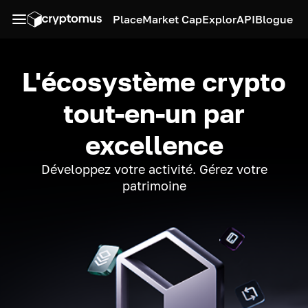
Place
Market Cap
Explor
API
Blogue
L'écosystème crypto
tout-en-un par
excellence
Développez votre activité. Gérez votre
patrimoine