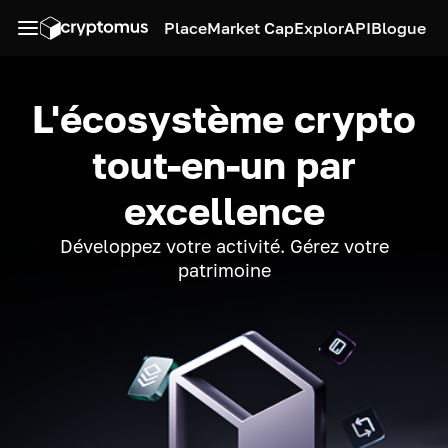
Place
Market Cap
Explor
API
Blogue
L'écosystème crypto
tout-en-un par
excellence
Développez votre activité. Gérez votre
patrimoine