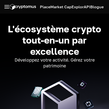
Place
Market Cap
Explor
API
Blogue
L'écosystème crypto
tout-en-un par
excellence
Développez votre activité. Gérez votre
patrimoine