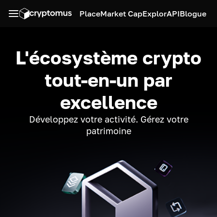
Place
Market Cap
Explor
API
Blogue
L'écosystème crypto
tout-en-un par
excellence
Développez votre activité. Gérez votre
patrimoine