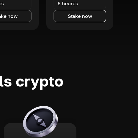
es
6 heures
ake now
Stake now
ls crypto