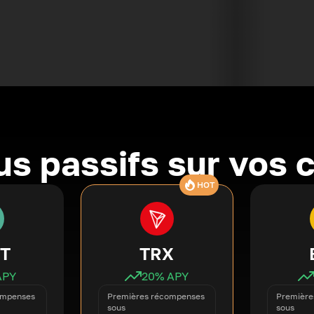
s passifs sur vos 
HOT
T
TRX
APY
20
% APY
ompenses
Premières récompenses
Première
sous
sous