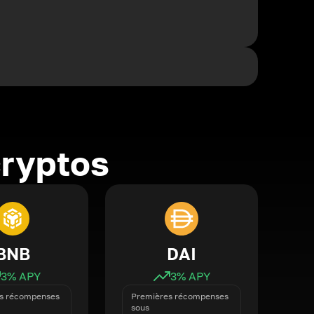
cryptos
BNB
DAI
3
% APY
3
% APY
s récompenses
Premières récompenses
sous