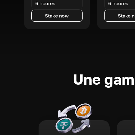
6 heures
6 heures
Stake now
Stake 
Une gamm