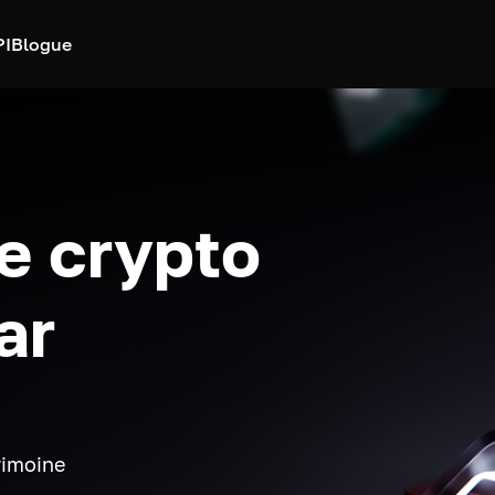
PI
Blogue
e crypto
ar
rimoine