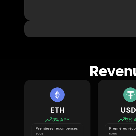
Revenu
ETH
USD
3
% APY
3
% 
Premières récompenses
Premières réc
sous
sous