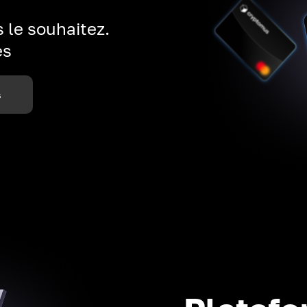
 le souhaitez.
es
s