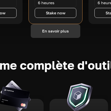
6 heures
6 heur
now
Stake now
St
En savoir plus
e complète d'outi