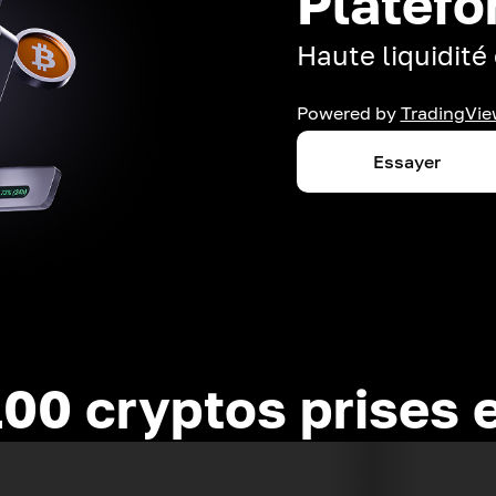
Platefo
Haute liquidité 
Powered by
TradingVie
Essayer
100 cryptos prises 