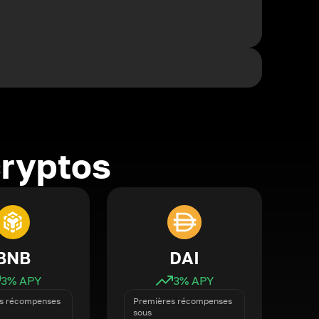
cryptos
BNB
DAI
3
% APY
3
% APY
s récompenses
Premières récompenses
sous