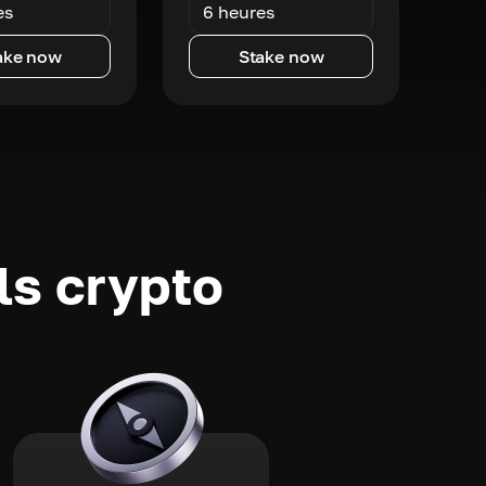
es
6 heures
ake now
Stake now
ls crypto