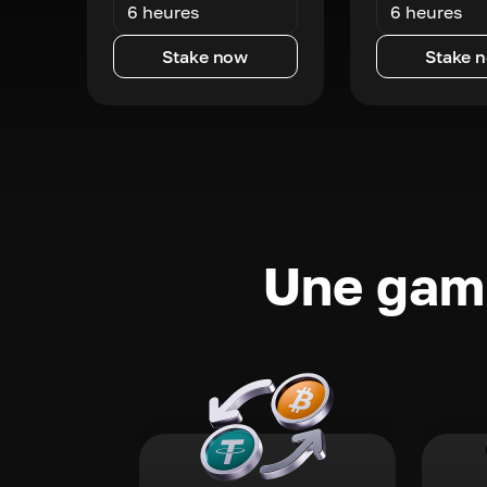
6 heures
6 heures
Stake now
Stake 
Une gamm