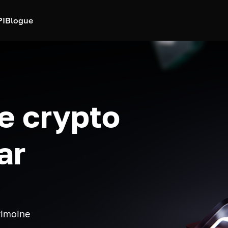
PI
Blogue
e crypto
ar
rimoine