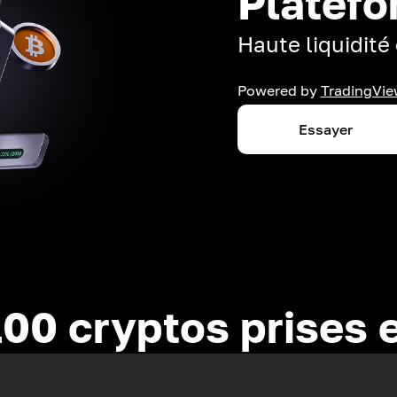
Platefo
Haute liquidité 
Powered by
TradingVie
Essayer
100 cryptos prises 