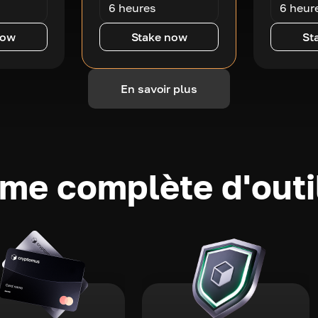
6 heures
6 heur
now
Stake now
St
En savoir plus
e complète d'outi