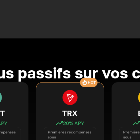
s passifs sur vos 
HOT
T
TRX
APY
20
% APY
ompenses
Premières récompenses
Première
sous
sous