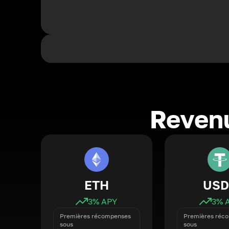
Revenu
ETH
USD
3
% APY
3
% 
Premières récompenses
Premières réc
sous
sous