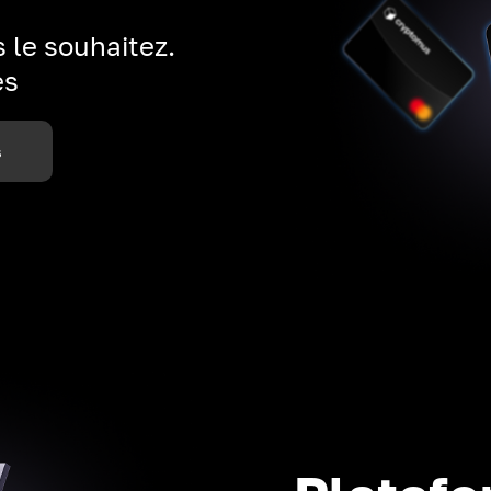
 le souhaitez.
es
s