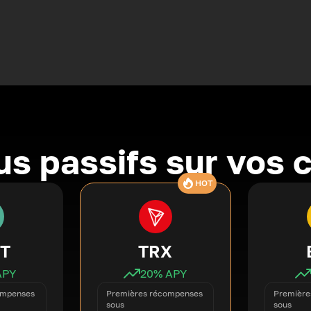
s passifs sur vos 
HOT
T
TRX
APY
20
% APY
ompenses
Premières récompenses
Première
sous
sous