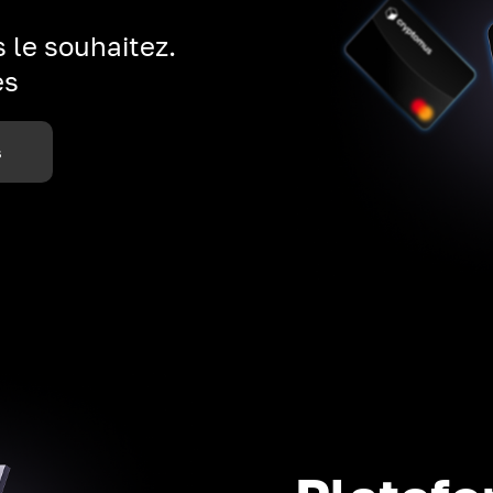
 le souhaitez.
es
s