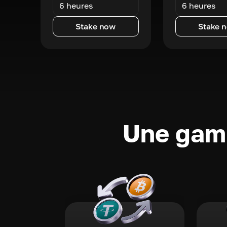
6 heures
6 heures
Stake now
Stake 
Une gamm