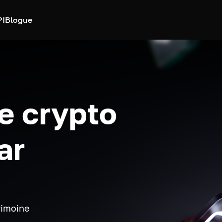
PI
Blogue
e crypto
ar
rimoine