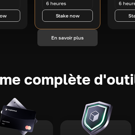
6 heures
6 heur
now
Stake now
St
En savoir plus
e complète d'outi