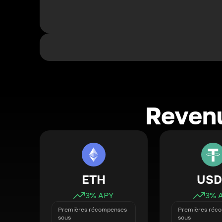
Revenu
ETH
USD
3
% APY
3
% 
Premières récompenses
Premières réc
sous
sous