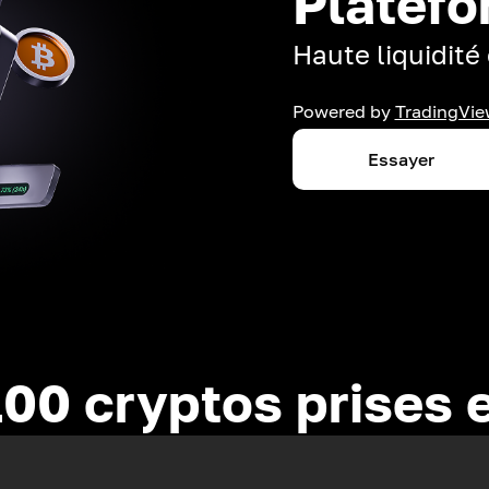
Platefo
Haute liquidité 
Powered by
TradingVie
Essayer
100 cryptos prises 