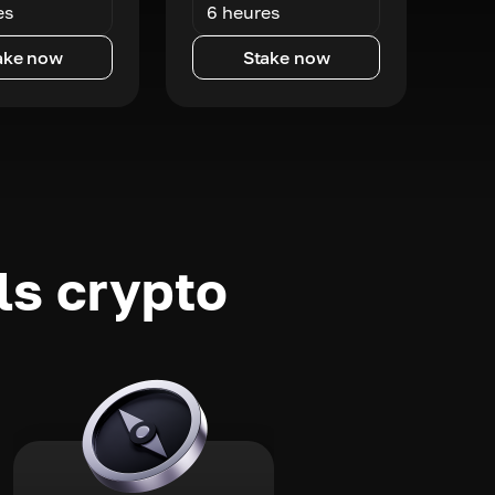
es
6 heures
ake now
Stake now
ls crypto