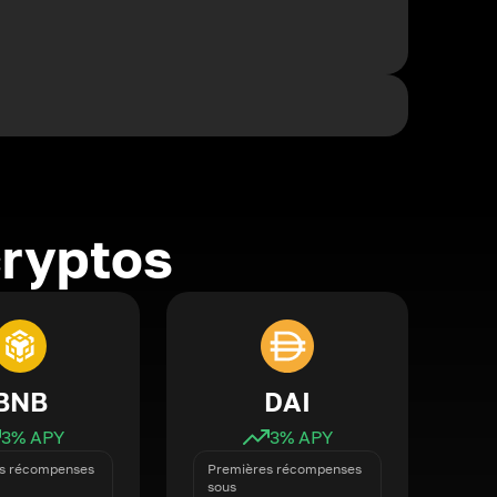
cryptos
BNB
DAI
3
% APY
3
% APY
s récompenses
Premières récompenses
sous