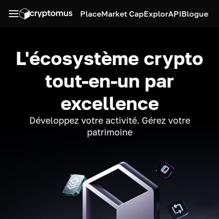
Place
Market Cap
Explor
API
Blogue
L'écosystème crypto
tout-en-un par
excellence
Développez votre activité. Gérez votre
patrimoine