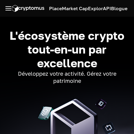
Place
Market Cap
Explor
API
Blogue
L'écosystème crypto
tout-en-un par
excellence
Développez votre activité. Gérez votre
patrimoine