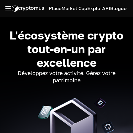
Place
Market Cap
Explor
API
Blogue
L'écosystème crypto
tout-en-un par
excellence
Développez votre activité. Gérez votre
patrimoine