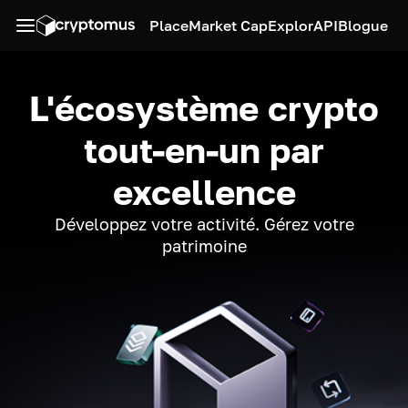
Place
Market Cap
Explor
API
Blogue
L'écosystème crypto
tout-en-un par
excellence
Développez votre activité. Gérez votre
patrimoine