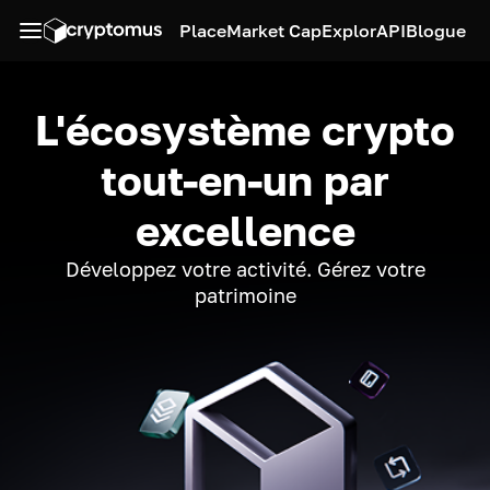
Place
Market Cap
Explor
API
Blogue
L'écosystème crypto
tout-en-un par
excellence
Développez votre activité. Gérez votre
patrimoine