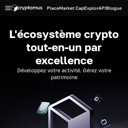
Place
Market Cap
Explor
API
Blogue
L'écosystème crypto
tout-en-un par
excellence
Développez votre activité. Gérez votre
patrimoine