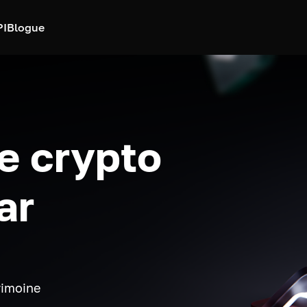
PI
Blogue
e crypto
ar
rimoine