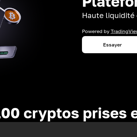
Platefo
Haute liquidité 
Powered by
TradingVie
Essayer
100 cryptos prises 