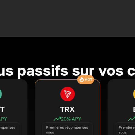
s passifs sur vos 
HOT
T
TRX
APY
20
% APY
ompenses
Premières récompenses
Première
sous
sous