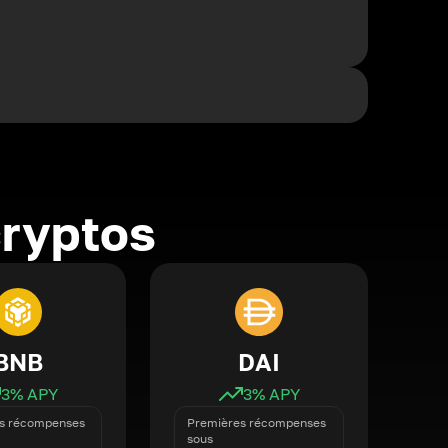
cryptos
BNB
DAI
3
% APY
3
% APY
s récompenses
Premières récompenses
sous