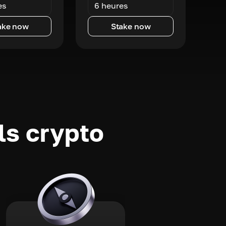
es
6 heures
ake now
Stake now
ls crypto