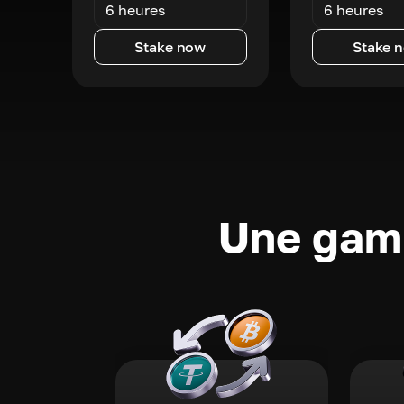
6 heures
6 heures
Stake now
Stake 
Une gamm