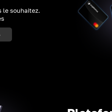
 le souhaitez.
es
s