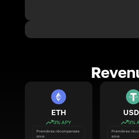
Revenu
ETH
USD
3
% APY
3
% 
Premières récompenses
Premières réc
sous
sous