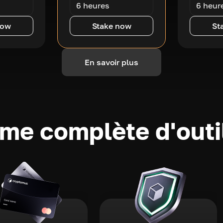
6 heures
6 heur
now
Stake now
St
En savoir plus
e complète d'outi