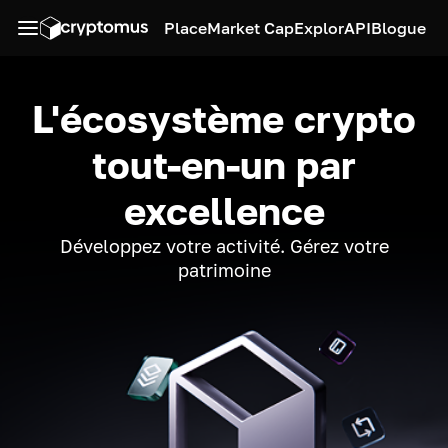
Place
Market Cap
Explor
API
Blogue
L'écosystème crypto
tout-en-un par
excellence
Développez votre activité. Gérez votre
patrimoine