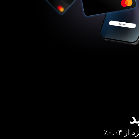
د
 ۰.۰۴٪