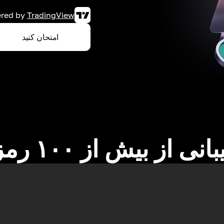
red by
TradingView
امتحان کنید
نی از بیش از ۱۰۰ رمزارز