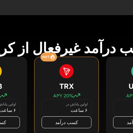
درآمد غیرفعال از کری
HOT
B
TRX
20
% APY
اولین پاداش در
اولین پاداش
۶ ساعت
۶ ساعت
مد
کسب درآمد
کسب