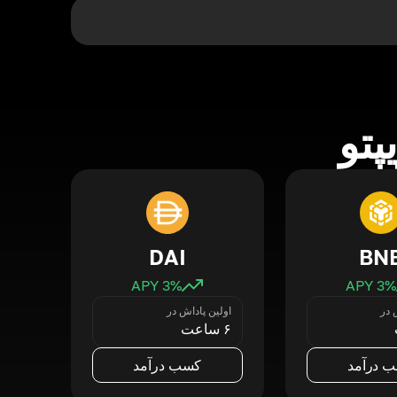
پتو
DAI
BN
3
% APY
3
% APY
 در
اولین پاداش در
۶ ساعت
 درآمد
کسب درآمد