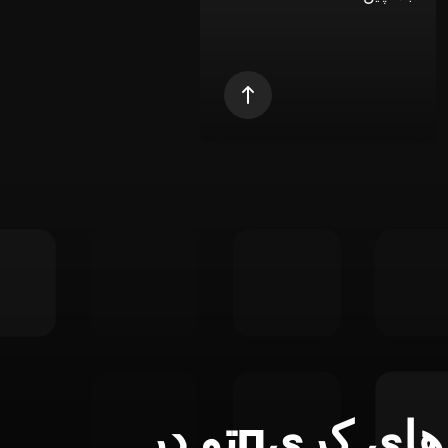
تمام ابزارهای کریпتو در