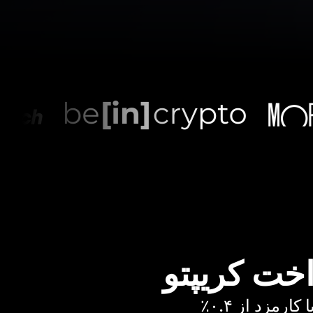
اخت کریپتو
رمزد از ۰.۴٪