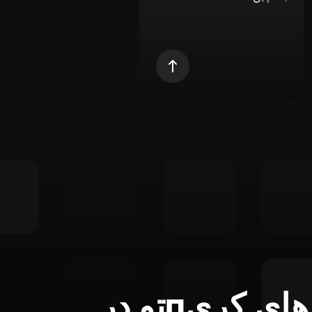
تمام ابزارهای کریпتو در