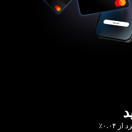
د
 ۰.۰۴٪