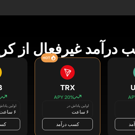
درآمد غیرفعال از کری
HOT
B
TRX
20
% APY
اولین پاداش در
اولین پاداش
۶ ساعت
۶ ساعت
مد
کسب درآمد
کسب