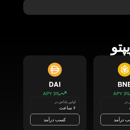
پتو
DAI
BN
3
% APY
3
% APY
 در
اولین پاداش در
۶ ساعت
 درآمد
کسب درآمد