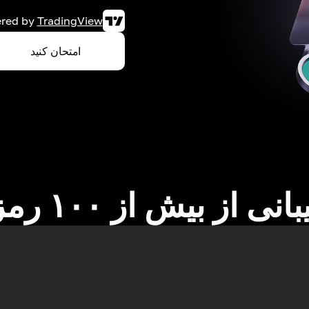
red by
TradingView
امتحان کنید
نی از بیش از ۱۰۰ رمزارز