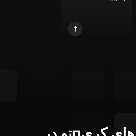
تمام ابزارهای کریпتو در