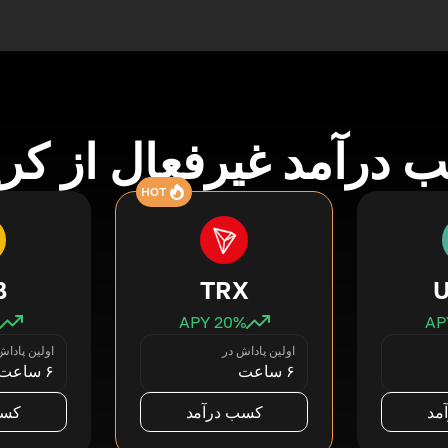
درآمد غیرفعال از کری
HOT
B
TRX
20
% APY
اولین پاداش در
اولین پاداش
۶ ساعت
۶ ساعت
مد
کسب درآمد
کسب