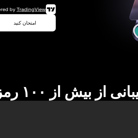
red by
TradingView
امتحان کنید
نی از بیش از ۱۰۰ رمزارز