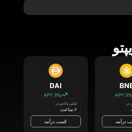
پتو
DAI
BN
3
% APY
3
% APY
 در
اولین پاداش در
۶ ساعت
 درآمد
کسب درآمد