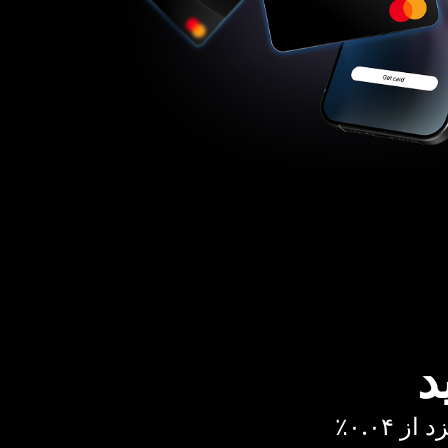
د
 ۰.۰۴٪