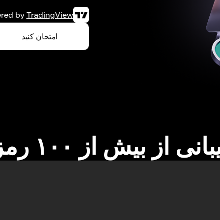
red by
TradingView
امتحان کنید
نی از بیش از ۱۰۰ رمزارز