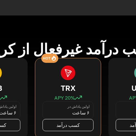
درآمد غیرفعال از کری
HOT
B
TRX
20
% APY
اولین پاداش در
اولین پاداش
۶ ساعت
۶ ساعت
مد
کسب درآمد
کسب