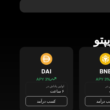
پتو
DAI
BN
3
% APY
3
% APY
 در
اولین پاداش در
۶ ساعت
 درآمد
کسب درآمد