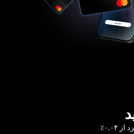
د
 ۰.۰۴٪