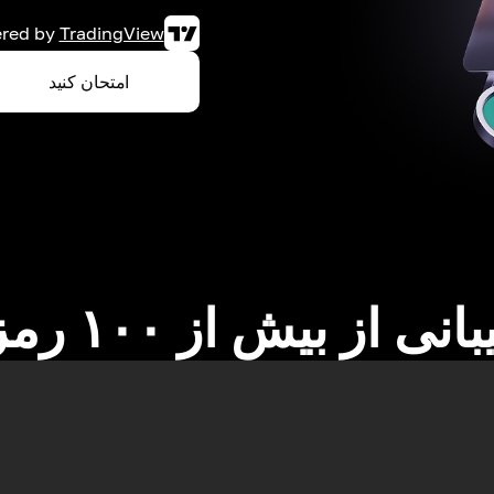
red by
TradingView
امتحان کنید
نی از بیش از ۱۰۰ رمزارز