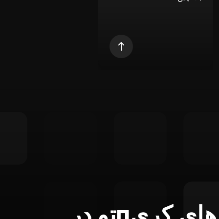
تمام ابزارهای کریпتو در