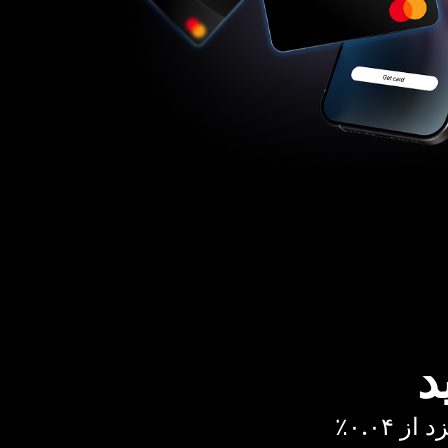
د
 ۰.۰۴٪