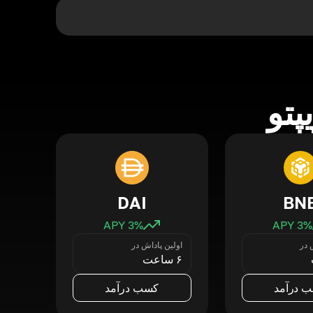
پتو
DAI
BN
3
% APY
3
% APY
 در
اولین پاداش در
۶ ساعت
 درآمد
کسب درآمد