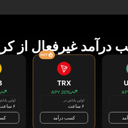
درآمد غیرفعال از کری
HOT
B
TRX
20
% APY
اولین پاداش در
اولین پاداش
۶ ساعت
۶ ساعت
مد
کسب درآمد
کسب