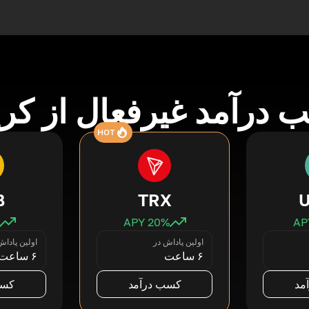
درآمد غیرفعال از کری
HOT
B
TRX
20
% APY
اولین پاداش در
اولین پاداش
۶ ساعت
۶ ساعت
مد
کسب درآمد
کسب