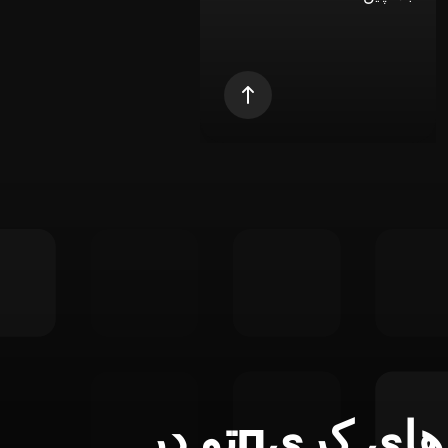
تمام ابزارهای کریпتو در