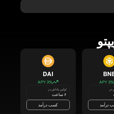
پتو
DAI
BN
3
% APY
3
% APY
 در
اولین پاداش در
۶ ساعت
 درآمد
کسب درآمد