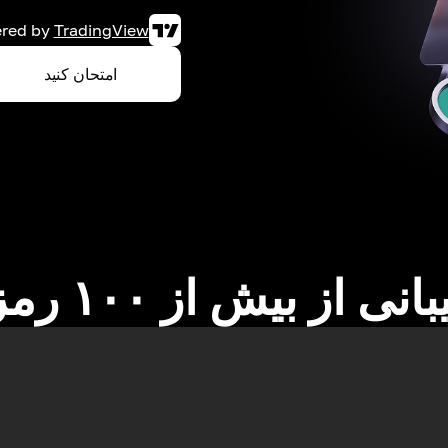
red by
TradingView
امتحان کنید
نی از بیش از ۱۰۰ رمزارز