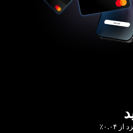
د
 ۰.۰۴٪