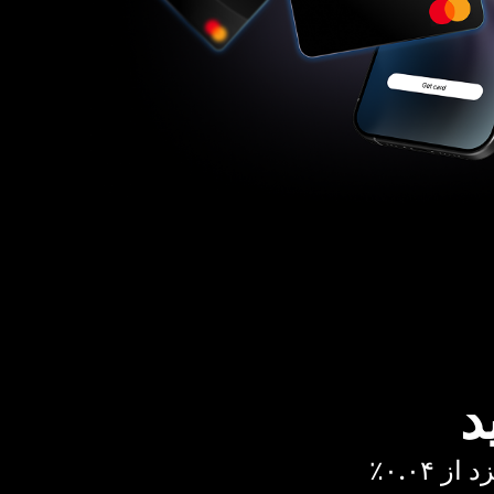
د
 ۰.۰۴٪