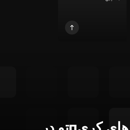
تمام ابزارهای کریпتو در