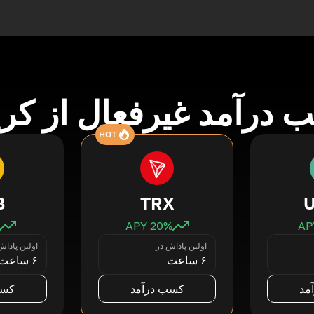
درآمد غیرفعال از کری
HOT
B
TRX
20
% APY
اولین پاداش در
اولین پاداش
۶ ساعت
۶ ساعت
مد
کسب درآمد
کسب