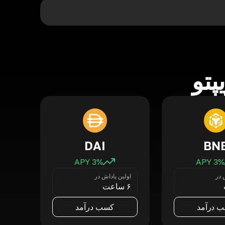
پتو
DAI
BN
3
% APY
3
% APY
 در
اولین پاداش در
۶ ساعت
 درآمد
کسب درآمد