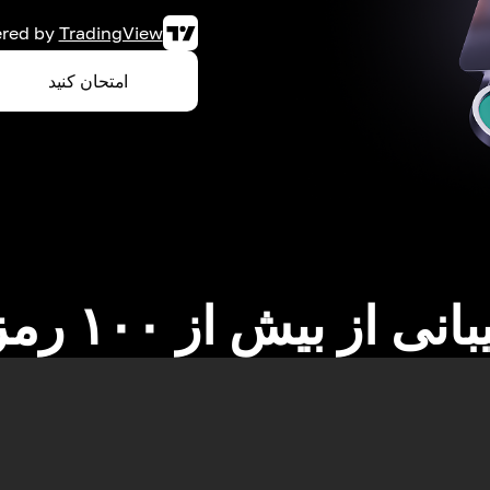
red by
TradingView
امتحان کنید
نی از بیش از ۱۰۰ رمزارز