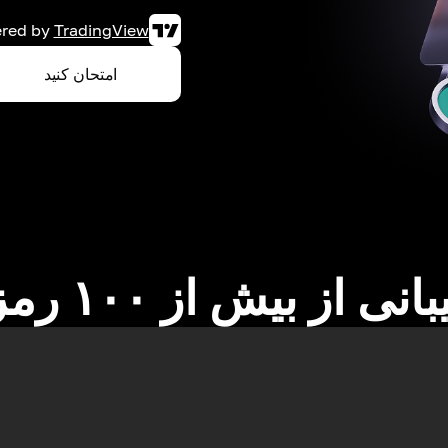
red by
TradingView
امتحان کنید
نی از بیش از ۱۰۰ رمزارز