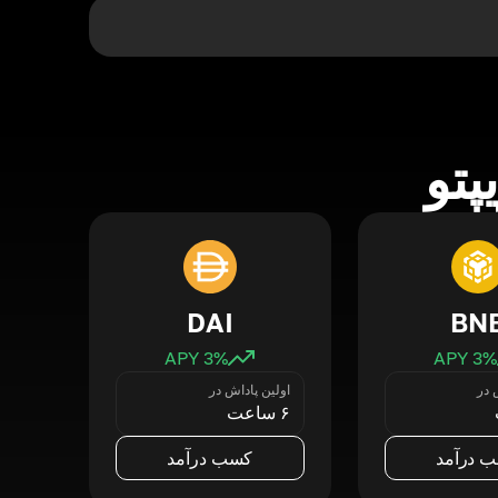
پتو
DAI
BN
3
% APY
3
% APY
 در
اولین پاداش در
۶ ساعت
 درآمد
کسب درآمد