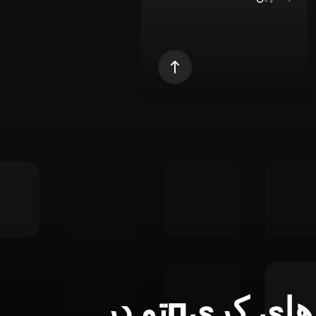
تمام ابزارهای کریпتو در