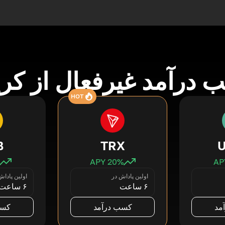
درآمد غیرفعال از کری
HOT
B
TRX
20
% APY
اولین پاداش در
اولین پاداش
۶ ساعت
۶ ساعت
مد
کسب درآمد
کسب