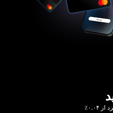
د
 ۰.۰۴٪