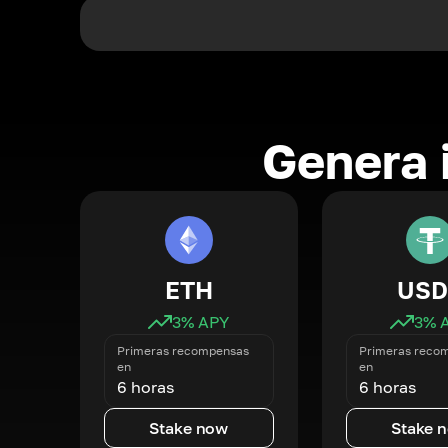
Genera 
ETH
USD
3
% APY
3
% 
Primeras recompensas
Primeras reco
en
en
6 horas
6 horas
Stake now
Stake 