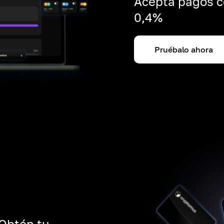
Acepta pagos c
0,4%
Pruébalo ahora
 Obtén tu