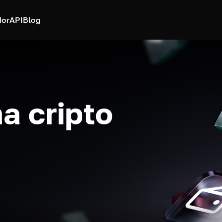
dor
API
Blog
a cripto