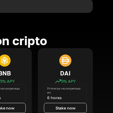
n cripto
BNB
DAI
3
% APY
3
% APY
 recompensas
Primeras recompensas
en
s
6 horas
ake now
Stake now