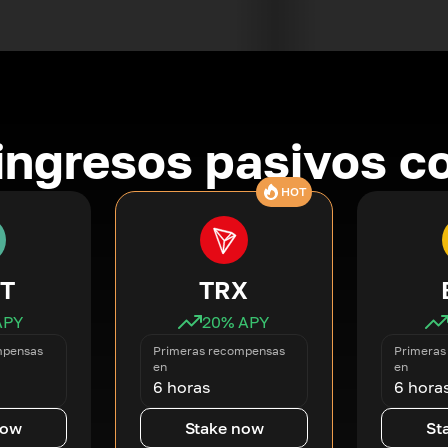
ingresos pasivos co
HOT
T
TRX
APY
20
% APY
mpensas
Primeras recompensas
Primeras
en
en
6 horas
6 hora
now
Stake now
St