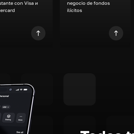
nstante con Visa и
negocio de fondos
ercard
ilícitos