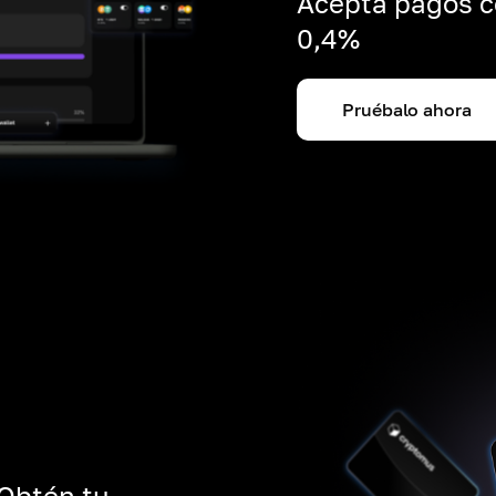
Acepta pagos c
0,4%
Pruébalo ahora
 Obtén tu