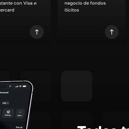
nstante con Visa и
negocio de fondos
ercard
ilícitos