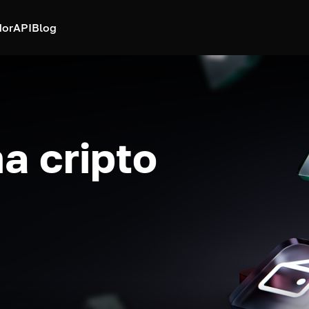
dor
API
Blog
a cripto