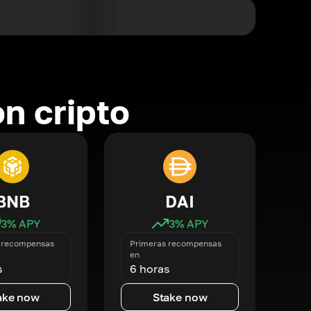
n cripto
BNB
DAI
3
% APY
3
% APY
 recompensas
Primeras recompensas
en
s
6 horas
ake now
Stake now