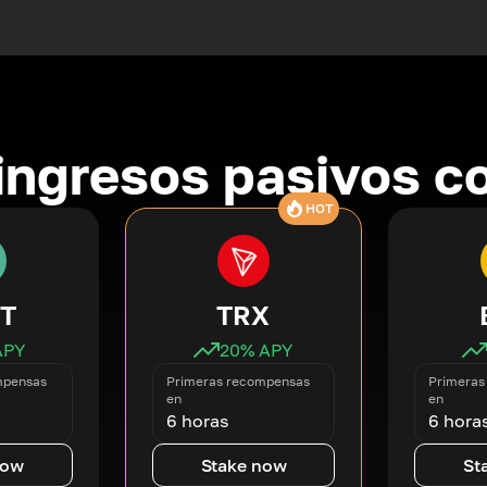
ingresos pasivos co
HOT
T
TRX
APY
20
% APY
mpensas
Primeras recompensas
Primeras
en
en
6 horas
6 hora
now
Stake now
St