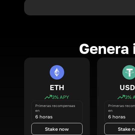
Genera 
ETH
USD
3
% APY
3
% 
Primeras recompensas
Primeras reco
en
en
6 horas
6 horas
Stake now
Stake 