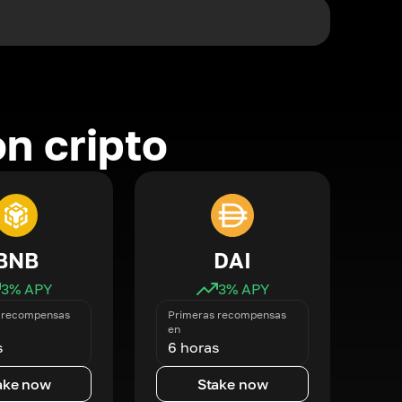
n cripto
BNB
DAI
3
% APY
3
% APY
 recompensas
Primeras recompensas
en
s
6 horas
ake now
Stake now