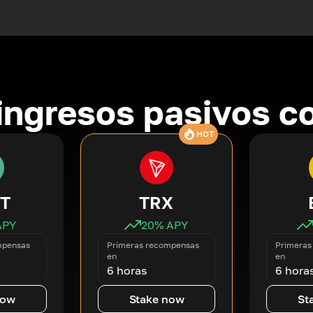
ingresos pasivos co
HOT
T
TRX
APY
20
% APY
mpensas
Primeras recompensas
Primeras
en
en
6 horas
6 hora
now
Stake now
St