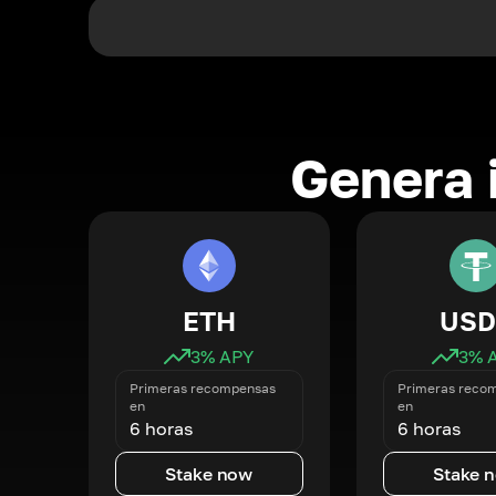
Genera 
ETH
USD
3
% APY
3
% 
Primeras recompensas
Primeras reco
en
en
6 horas
6 horas
Stake now
Stake 