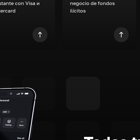
nstante con Visa и
negocio de fondos
ercard
ilícitos