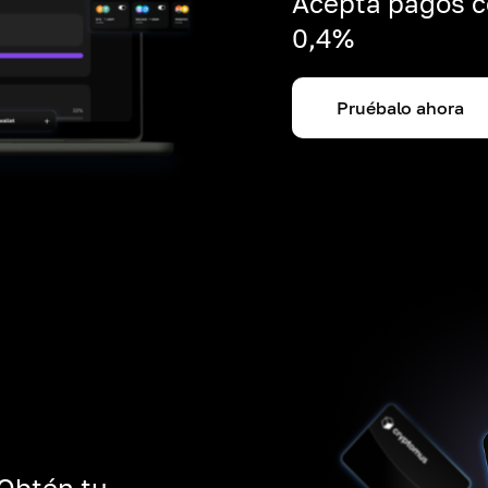
Acepta pagos c
0,4%
Pruébalo ahora
 Obtén tu