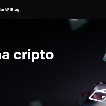
dor
API
Blog
a cripto